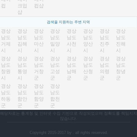
컵
크업
컵샵
샵
검색을 지원하는 주변 지역
경상
경상
경상
경상
경상
경상
경상
경상
남도
남도
남도
남도
남도
남도
남도
남도
거제
김해
마산
밀양
사천
양산
진주
진해
시
시
시
시
시
시
시
시
경상
경상
경상
경상
경상
경상
경상
경상
남도
남도
남도
남도
남도
남도
남도
남도
창원
통영
거창
고성
남해
산청
의령
창녕
시
시
군
군
군
군
군
군
경상
경상
경상
경상
남도
남도
남도
남도
하동
함안
함양
합천
군
군
군
군
해당자료는 통계청 및 인터넷 수집 기반으로 작성되었으며 정확도를 책임지지
않습니다.
Copyright 2015-2017 by . all rights reserved.