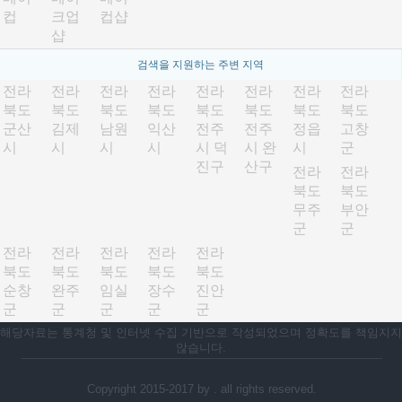
컵
크업
컵샵
샵
검색을 지원하는 주변 지역
전라
전라
전라
전라
전라
전라
전라
전라
북도
북도
북도
북도
북도
북도
북도
북도
군산
김제
남원
익산
전주
전주
정읍
고창
시
시
시
시
시 덕
시 완
시
군
진구
산구
전라
전라
북도
북도
무주
부안
군
군
전라
전라
전라
전라
전라
북도
북도
북도
북도
북도
순창
완주
임실
장수
진안
군
군
군
군
군
해당자료는 통계청 및 인터넷 수집 기반으로 작성되었으며 정확도를 책임지지
않습니다.
Copyright 2015-2017 by . all rights reserved.