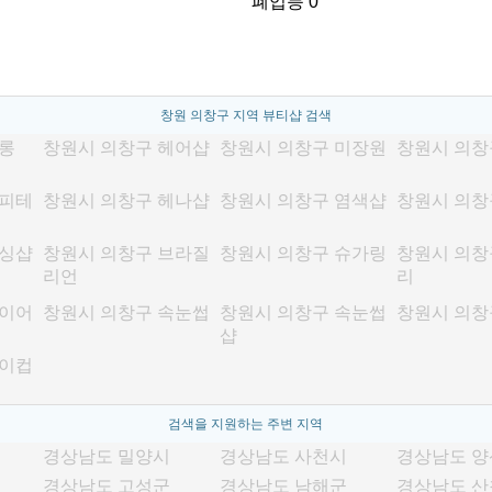
폐업등 0
창원 의창구 지역 뷰티샵 검색
롱
창원시 의창구 헤어샵
창원시 의창구 미장원
창원시 의창
두피테
창원시 의창구 헤나샵
창원시 의창구 염색샵
창원시 의창
왁싱샵
창원시 의창구 브라질
창원시 의창구 슈가링
창원시 의창
리언
리
다이어
창원시 의창구 속눈썹
창원시 의창구 속눈썹
창원시 의창
샵
메이컵
검색을 지원하는 주변 지역
경상남도 밀양시
경상남도 사천시
경상남도 
경상남도 고성군
경상남도 남해군
경상남도 