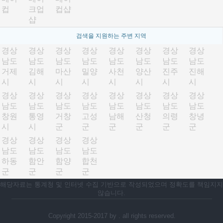
컵
크업
컵샵
샵
검색을 지원하는 주변 지역
경상
경상
경상
경상
경상
경상
경상
경상
남도
남도
남도
남도
남도
남도
남도
남도
거제
김해
마산
밀양
사천
양산
진주
진해
시
시
시
시
시
시
시
시
경상
경상
경상
경상
경상
경상
경상
경상
남도
남도
남도
남도
남도
남도
남도
남도
창원
통영
거창
고성
남해
산청
의령
창녕
시
시
군
군
군
군
군
군
경상
경상
경상
경상
남도
남도
남도
남도
하동
함안
함양
합천
군
군
군
군
해당자료는 통계청 및 인터넷 수집 기반으로 작성되었으며 정확도를 책임지지
않습니다.
Copyright 2015-2017 by . all rights reserved.