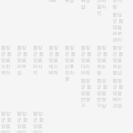
nail
왁싱
왁싱
브라
슈가
샵
질리
링
언
함양
군 함
양읍
피부
관리
함양
함양
함양
함양
함양
함양
함양
함양
군 함
군 함
군 함
군 함
군 함
군 함
군 함
군 함
양읍
양읍
양읍
양읍
양읍
양읍
양읍
양읍
스킨
피부
마사
에스
산후
다이
속눈
속눈
케어
샵
지
테틱
조리
어트
썹
썹샵
원
함양
함양
함양
군 함
군 함
군 함
양읍
양읍
양읍
반영
반영
메이
구
구샵
크업
함양
함양
함양
군 함
군 함
군 함
양읍
양읍
양읍
메이
메이
메이